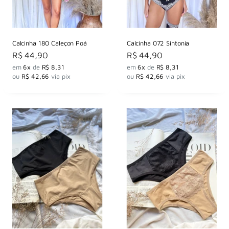
Calcinha 180 Caleçon Poá
Calcinha 072 Sintonia
Preço
Preço
R$ 44,90
R$ 44,90
por
por
em
6x
de
R$ 8,31
em
6x
de
R$ 8,31
ou
R$ 42,66
via pix
ou
R$ 42,66
via pix