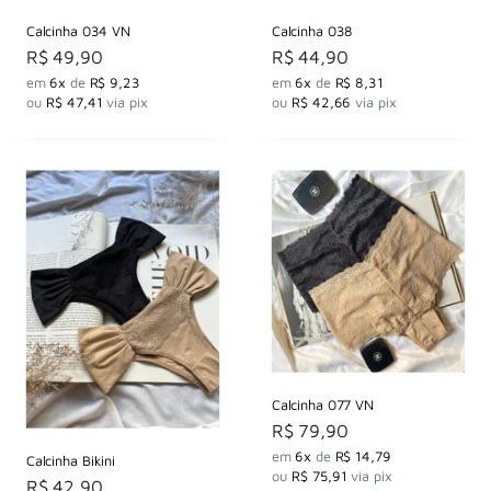
Calcinha 034 VN
Calcinha 038
Preço
Preço
R$ 49,90
R$ 44,90
por
por
em
6x
de
R$ 9,23
em
6x
de
R$ 8,31
ou
R$ 47,41
via pix
ou
R$ 42,66
via pix
Calcinha 077 VN
Preço
R$ 79,90
por
em
6x
de
R$ 14,79
Calcinha Bikini
ou
R$ 75,91
via pix
Preço
R$ 42,90