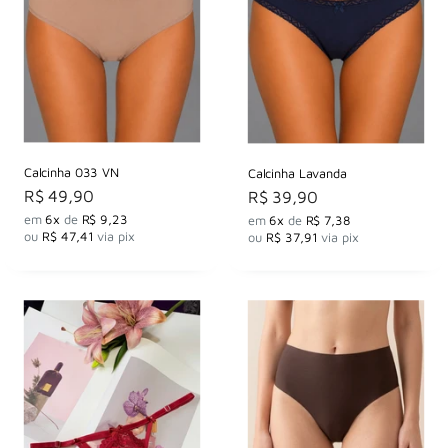
Calcinha 033 VN
Calcinha Lavanda
Preço
Preço
R$ 49,90
R$ 39,90
por
por
em
6x
de
R$ 9,23
em
6x
de
R$ 7,38
ou
R$ 47,41
via pix
ou
R$ 37,91
via pix