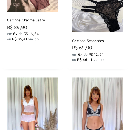
Calcinha Charme Satim
Preço
R$ 89,90
por
em
6x
de
R$ 16,64
ou
R$ 85,41
via pix
Calcinha Sensações
Preço
R$ 69,90
por
em
6x
de
R$ 12,94
ou
R$ 66,41
via pix