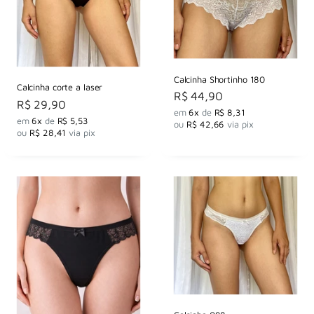
Calcinha Shortinho 180
Calcinha corte a laser
Preço
R$ 44,90
Preço
R$ 29,90
por
em
6x
de
R$ 8,31
por
em
6x
de
R$ 5,53
ou
R$ 42,66
via pix
ou
R$ 28,41
via pix