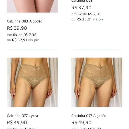
Calcinha 098
Preço
R$ 37,90
por
em
6x
de
R$ 7,01
ou
R$ 36,01
via pix
Calcinha 083 Algodão
Preço
R$ 39,90
por
em
6x
de
R$ 7,38
ou
R$ 37,91
via pix
Calcinha 077 Lycra
Calcinha 077 Algodão
Preço
Preço
R$ 49,90
R$ 49,90
por
por
em
6x
de
R$ 9,23
em
6x
de
R$ 9,23