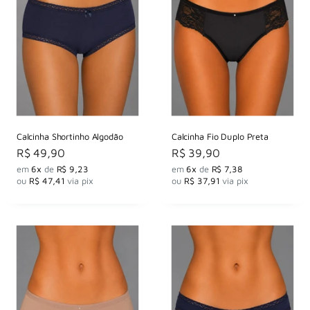
Calcinha Shortinho Algodão
Calcinha Fio Duplo Preta
Preço
Preço
R$ 49,90
R$ 39,90
por
por
em
6x
de
R$ 9,23
em
6x
de
R$ 7,38
ou
R$ 47,41
via pix
ou
R$ 37,91
via pix