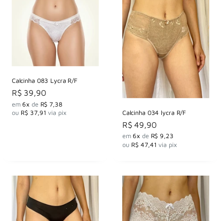
Calcinha 083 Lycra R/F
Preço
R$ 39,90
por
em
6x
de
R$ 7,38
Calcinha 034 lycra R/F
ou
R$ 37,91
via pix
Preço
R$ 49,90
por
em
6x
de
R$ 9,23
ou
R$ 47,41
via pix