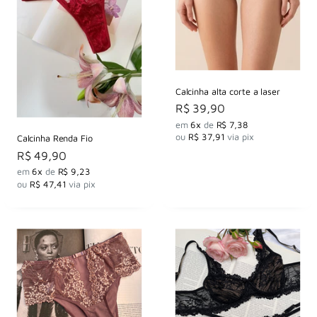
Calcinha alta corte a laser
Preço
R$ 39,90
por
em
6x
de
R$ 7,38
ou
R$ 37,91
via pix
Calcinha Renda Fio
Preço
R$ 49,90
por
em
6x
de
R$ 9,23
ou
R$ 47,41
via pix