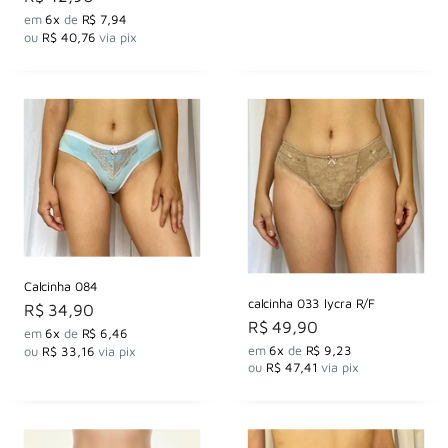
por
em
6x
de
R$ 7,94
ou
R$ 40,76
via pix
Calcinha 084
calcinha 033 lycra R/F
Preço
R$ 34,90
Preço
por
R$ 49,90
em
6x
de
R$ 6,46
por
em
6x
de
R$ 9,23
ou
R$ 33,16
via pix
ou
R$ 47,41
via pix