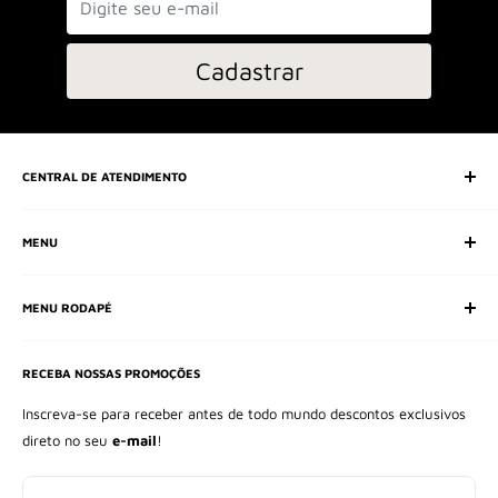
Cadastrar
CENTRAL DE ATENDIMENTO
SAC (Serviço de Atendimento ao Consumidor)
MENU
E-mail:
contato@seducaolingerie.com.br
Home
Whatsapp:
(31) 98905-9440
MENU RODAPÉ
Sale
Coleção Celebrar
Procurar
Camisolas
RECEBA NOSSAS PROMOÇÕES
Politica de Privacidade
Pijamas
Imprensa
Inscreva-se para receber antes de todo mundo descontos exclusivos
Short Doll
direto no seu
e-mail
!
Central de Duvidas
Sutiã
Politicas de Reembolso